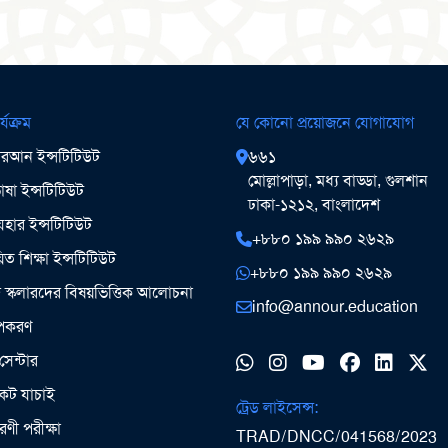
র্যক্রম
যে কোনো প্রয়োজনে যোগাযোগ
আন ইন্সটিটিউট
৬৬১
মোল্লাপাড়া, মধ্য বাড্ডা, গুলশান
ষা ইন্সটিটিউট
ঢাকা-১২১২, বাংলাদেশ
ার ইন্সটিটিউট
+৮৮০ ১৯৯ ৯৯০ ২৬২৯
িত শিক্ষা ইন্সটিটিউট
+৮৮০ ১৯৯ ৯৯০ ২৬২৯
ঞ স্কলারদের বিষয়ভিত্তিক আলোচনা
info@annour.education
উপকরণ
সেন্টার
কেট যাচাই
ট্রেড লাইসেন্স:
ধারণী পরীক্ষা
TRAD/DNCC/041568/2023