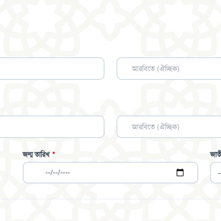
জন্ম তারিখ
*
জাত
-