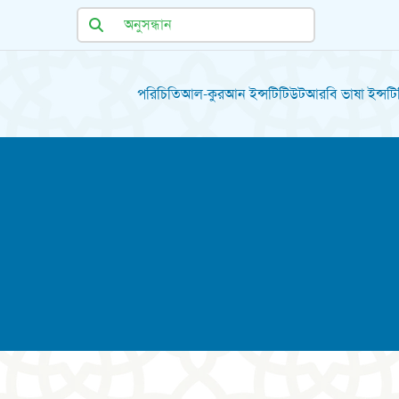
পরিচিতি
আল-কুরআন ইন্সটিটিউট
আরবি ভাষা ইন্সট