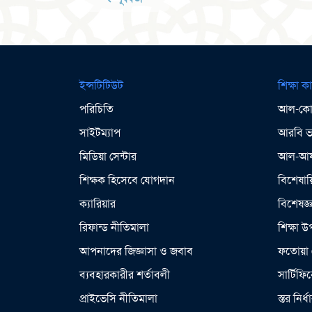
Alternative:
ইন্সটিটিউট
শিক্ষা কা
পরিচিতি
আল-কোর
সাইটম্যাপ
আরবি ভা
মিডিয়া সেন্টার
আল-আযহ
শিক্ষক হিসেবে যোগদান
বিশেষায়
ক্যারিয়ার
বিশেষজ্
রিফান্ড নীতিমালা
শিক্ষা 
আপনাদের জিজ্ঞাসা ও জবাব
ফতোয়া 
ব্যবহারকারীর শর্তাবলী
সার্টিফি
প্রাইভেসি নীতিমালা
স্তর নির্