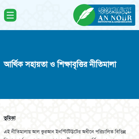
আর্থিক সহায়তা ও শিক্ষাবৃত্তির নীতিমালা
ভূমিকা
এই নীতিমালায় আল কুরআন ইনস্টিটিউটের অধীনে পরিচালিত বিভিন্ন