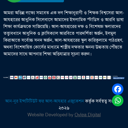
আমরা অভিন্ন লক্ষ্যে সমবেত এক দল শিক্ষানুরাগী ও শিক্ষক বিশ্বসেরা আল-
আযহারের আধুনিক সিলেবাসে আমাদের ইসলামিক স্টাডিস ও আরবি ভাষা
শিক্ষা কার্যক্রমকে সাজিয়েছি। আল-আযহারের দক্ষ ও বিশেষজ্ঞ স্কলারদের
তত্ত্বাবধানে আধুনিক ও ক্লাসিক্যাল আরবিতে পারদর্শিতা অর্জন, ইলমুল
কিরাআতে সর্বোচ্চ সনদ অর্জন, আল-আযহারের স্কুল কারিকুলামে পাঠগ্রহণ,
অথবা বিশেষায়িত কোর্সের মাধ্যমে শাস্ত্রীয় দক্ষতার অনন্য উচ্চতায় পৌঁছতে
আমাদের সাথে আপনার শিক্ষা অভিযাত্রার সূচনা করুন।
আন-নুর ইন্সটিটিউট ফর আল-আযহার এজুকেশন
কর্তৃক সর্বস্বত্ব সংরক্ষিত
২০২৬
Website Developed by
Ovlea Digital