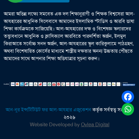
আমরা অভিন্ন লক্ষ্যে সমবেত এক দল শিক্ষানুরাগী ও শিক্ষক বিশ্বসেরা আল-
আযহারের আধুনিক সিলেবাসে আমাদের ইসলামিক স্টাডিস ও আরবি ভাষা
শিক্ষা কার্যক্রমকে সাজিয়েছি। আল-আযহারের দক্ষ ও বিশেষজ্ঞ স্কলারদের
তত্ত্বাবধানে আধুনিক ও ক্লাসিক্যাল আরবিতে পারদর্শিতা অর্জন, ইলমুল
কিরাআতে সর্বোচ্চ সনদ অর্জন, আল-আযহারের স্কুল কারিকুলামে পাঠগ্রহণ,
অথবা বিশেষায়িত কোর্সের মাধ্যমে শাস্ত্রীয় দক্ষতার অনন্য উচ্চতায় পৌঁছতে
আমাদের সাথে আপনার শিক্ষা অভিযাত্রার সূচনা করুন।
আন-নুর ইন্সটিটিউট ফর আল-আযহার এজুকেশন
কর্তৃক সর্বস্বত্ব সংরক্ষিত
২০২৬
Website Developed by
Ovlea Digital