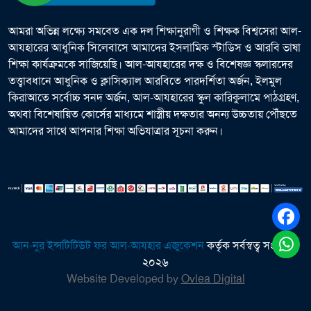
আমরা অভিন্ন লক্ষ্যে সমবেত এক দল শিক্ষানুরাগী ও শিক্ষক বিশ্বসেরা আল-
আযহারের আধুনিক সিলেবাসে আমাদের ইসলামিক স্টাডিস ও আরবি ভাষা
শিক্ষা কার্যক্রমকে সাজিয়েছি। আল-আযহারের দক্ষ ও বিশেষজ্ঞ স্কলারদের
তত্ত্বাবধানে আধুনিক ও ক্লাসিক্যাল আরবিতে পারদর্শিতা অর্জন, ইলমুল
কিরাআতে সর্বোচ্চ সনদ অর্জন, আল-আযহারের স্কুল কারিকুলামে পাঠগ্রহণ,
অথবা বিশেষায়িত কোর্সের মাধ্যমে শাস্ত্রীয় দক্ষতার অনন্য উচ্চতায় পৌঁছতে
আমাদের সাথে আপনার শিক্ষা অভিযাত্রার সূচনা করুন।
আন-নুর ইন্সটিটিউট ফর আল-আযহার এজুকেশন
কর্তৃক সর্বস্বত্ব সংরক্ষিত
২০২৬
Website Developed by
Ovlea Digital