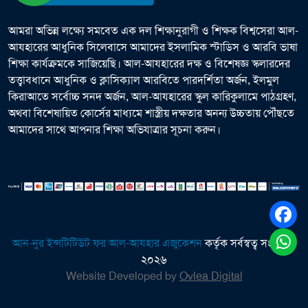
আমরা অভিন্ন লক্ষ্যে সমবেত এক দল শিক্ষানুরাগী ও শিক্ষক বিশ্বসেরা আল-
আযহারের আধুনিক সিলেবাসে আমাদের ইসলামিক স্টাডিস ও আরবি ভাষা
শিক্ষা কার্যক্রমকে সাজিয়েছি। আল-আযহারের দক্ষ ও বিশেষজ্ঞ স্কলারদের
তত্ত্বাবধানে আধুনিক ও ক্লাসিক্যাল আরবিতে পারদর্শিতা অর্জন, ইলমুল
কিরাআতে সর্বোচ্চ সনদ অর্জন, আল-আযহারের স্কুল কারিকুলামে পাঠগ্রহণ,
অথবা বিশেষায়িত কোর্সের মাধ্যমে শাস্ত্রীয় দক্ষতার অনন্য উচ্চতায় পৌঁছতে
আমাদের সাথে আপনার শিক্ষা অভিযাত্রার সূচনা করুন।
আন-নুর ইন্সটিটিউট ফর আল-আযহার এজুকেশন
কর্তৃক সর্বস্বত্ব সংরক্ষিত
২০২৬
Website Developed by
Ovlea Digital