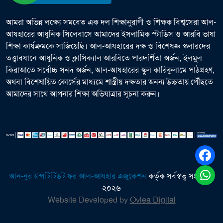
আমরা অভিন্ন লক্ষ্যে সমবেত এক দল শিক্ষানুরাগী ও শিক্ষক বিশ্বসেরা আল-
আযহারের আধুনিক সিলেবাসে আমাদের ইসলামিক স্টাডিস ও আরবি ভাষা
শিক্ষা কার্যক্রমকে সাজিয়েছি। আল-আযহারের দক্ষ ও বিশেষজ্ঞ স্কলারদের
তত্ত্বাবধানে আধুনিক ও ক্লাসিক্যাল আরবিতে পারদর্শিতা অর্জন, ইলমুল
কিরাআতে সর্বোচ্চ সনদ অর্জন, আল-আযহারের স্কুল কারিকুলামে পাঠগ্রহণ,
অথবা বিশেষায়িত কোর্সের মাধ্যমে শাস্ত্রীয় দক্ষতার অনন্য উচ্চতায় পৌঁছতে
আমাদের সাথে আপনার শিক্ষা অভিযাত্রার সূচনা করুন।
আন-নুর ইন্সটিটিউট ফর আল-আযহার এজুকেশন
কর্তৃক সর্বস্বত্ব সংরক্ষিত
২০২৬
Website Developed by
Ovlea Digital