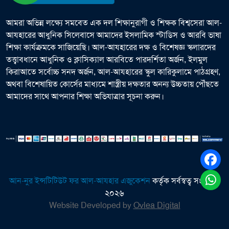
আমরা অভিন্ন লক্ষ্যে সমবেত এক দল শিক্ষানুরাগী ও শিক্ষক বিশ্বসেরা আল-
আযহারের আধুনিক সিলেবাসে আমাদের ইসলামিক স্টাডিস ও আরবি ভাষা
শিক্ষা কার্যক্রমকে সাজিয়েছি। আল-আযহারের দক্ষ ও বিশেষজ্ঞ স্কলারদের
তত্ত্বাবধানে আধুনিক ও ক্লাসিক্যাল আরবিতে পারদর্শিতা অর্জন, ইলমুল
কিরাআতে সর্বোচ্চ সনদ অর্জন, আল-আযহারের স্কুল কারিকুলামে পাঠগ্রহণ,
অথবা বিশেষায়িত কোর্সের মাধ্যমে শাস্ত্রীয় দক্ষতার অনন্য উচ্চতায় পৌঁছতে
আমাদের সাথে আপনার শিক্ষা অভিযাত্রার সূচনা করুন।
আন-নুর ইন্সটিটিউট ফর আল-আযহার এজুকেশন
কর্তৃক সর্বস্বত্ব সংরক্ষিত
২০২৬
Website Developed by
Ovlea Digital