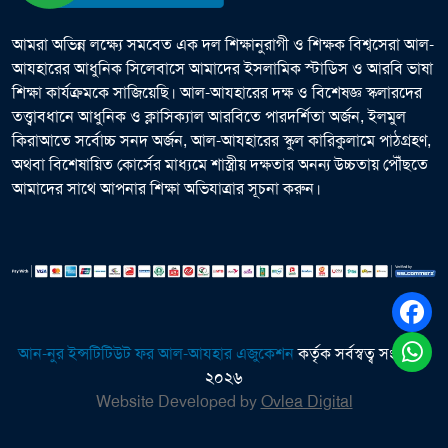
আমরা অভিন্ন লক্ষ্যে সমবেত এক দল শিক্ষানুরাগী ও শিক্ষক বিশ্বসেরা আল-
আযহারের আধুনিক সিলেবাসে আমাদের ইসলামিক স্টাডিস ও আরবি ভাষা
শিক্ষা কার্যক্রমকে সাজিয়েছি। আল-আযহারের দক্ষ ও বিশেষজ্ঞ স্কলারদের
তত্ত্বাবধানে আধুনিক ও ক্লাসিক্যাল আরবিতে পারদর্শিতা অর্জন, ইলমুল
কিরাআতে সর্বোচ্চ সনদ অর্জন, আল-আযহারের স্কুল কারিকুলামে পাঠগ্রহণ,
অথবা বিশেষায়িত কোর্সের মাধ্যমে শাস্ত্রীয় দক্ষতার অনন্য উচ্চতায় পৌঁছতে
আমাদের সাথে আপনার শিক্ষা অভিযাত্রার সূচনা করুন।
আন-নুর ইন্সটিটিউট ফর আল-আযহার এজুকেশন
কর্তৃক সর্বস্বত্ব সংরক্ষিত
২০২৬
Website Developed by
Ovlea Digital