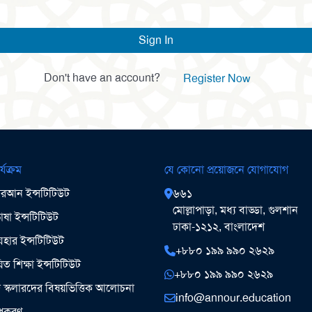
Sign In
Don't have an account?
Register Now
র্যক্রম
যে কোনো প্রয়োজনে যোগাযোগ
আন ইন্সটিটিউট
৬৬১
মোল্লাপাড়া, মধ্য বাড্ডা, গুলশান
ষা ইন্সটিটিউট
ঢাকা-১২১২, বাংলাদেশ
ার ইন্সটিটিউট
+৮৮০ ১৯৯ ৯৯০ ২৬২৯
িত শিক্ষা ইন্সটিটিউট
+৮৮০ ১৯৯ ৯৯০ ২৬২৯
ঞ স্কলারদের বিষয়ভিত্তিক আলোচনা
info@annour.education
উপকরণ