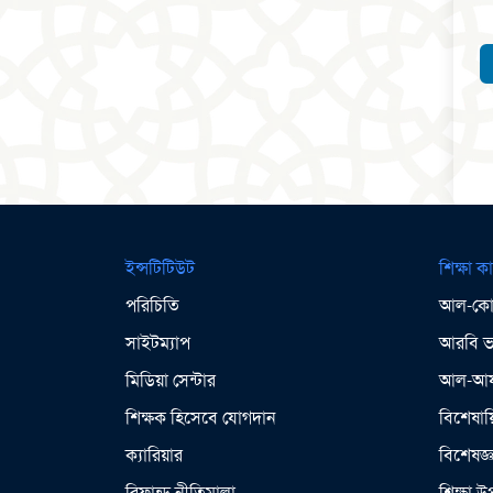
ইন্সটিটিউট
শিক্ষা কা
পরিচিতি
আল-কোর
সাইটম্যাপ
আরবি ভা
মিডিয়া সেন্টার
আল-আযহ
শিক্ষক হিসেবে যোগদান
বিশেষায়
ক্যারিয়ার
বিশেষজ্
রিফান্ড নীতিমালা
শিক্ষা 