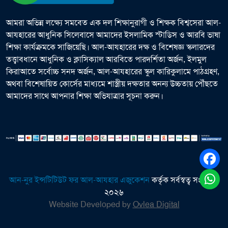
আমরা অভিন্ন লক্ষ্যে সমবেত এক দল শিক্ষানুরাগী ও শিক্ষক বিশ্বসেরা আল-
আযহারের আধুনিক সিলেবাসে আমাদের ইসলামিক স্টাডিস ও আরবি ভাষা
শিক্ষা কার্যক্রমকে সাজিয়েছি। আল-আযহারের দক্ষ ও বিশেষজ্ঞ স্কলারদের
তত্ত্বাবধানে আধুনিক ও ক্লাসিক্যাল আরবিতে পারদর্শিতা অর্জন, ইলমুল
কিরাআতে সর্বোচ্চ সনদ অর্জন, আল-আযহারের স্কুল কারিকুলামে পাঠগ্রহণ,
অথবা বিশেষায়িত কোর্সের মাধ্যমে শাস্ত্রীয় দক্ষতার অনন্য উচ্চতায় পৌঁছতে
আমাদের সাথে আপনার শিক্ষা অভিযাত্রার সূচনা করুন।
আন-নুর ইন্সটিটিউট ফর আল-আযহার এজুকেশন
কর্তৃক সর্বস্বত্ব সংরক্ষিত
২০২৬
Website Developed by
Ovlea Digital