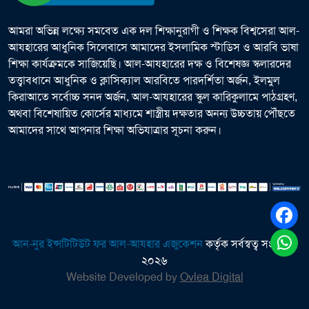
আমরা অভিন্ন লক্ষ্যে সমবেত এক দল শিক্ষানুরাগী ও শিক্ষক বিশ্বসেরা আল-
আযহারের আধুনিক সিলেবাসে আমাদের ইসলামিক স্টাডিস ও আরবি ভাষা
শিক্ষা কার্যক্রমকে সাজিয়েছি। আল-আযহারের দক্ষ ও বিশেষজ্ঞ স্কলারদের
তত্ত্বাবধানে আধুনিক ও ক্লাসিক্যাল আরবিতে পারদর্শিতা অর্জন, ইলমুল
কিরাআতে সর্বোচ্চ সনদ অর্জন, আল-আযহারের স্কুল কারিকুলামে পাঠগ্রহণ,
অথবা বিশেষায়িত কোর্সের মাধ্যমে শাস্ত্রীয় দক্ষতার অনন্য উচ্চতায় পৌঁছতে
আমাদের সাথে আপনার শিক্ষা অভিযাত্রার সূচনা করুন।
আন-নুর ইন্সটিটিউট ফর আল-আযহার এজুকেশন
কর্তৃক সর্বস্বত্ব সংরক্ষিত
২০২৬
Website Developed by
Ovlea Digital