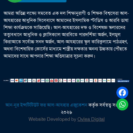
আমরা অভিন্ন লক্ষ্যে সমবেত এক দল শিক্ষানুরাগী ও শিক্ষক বিশ্বসেরা আল-
আযহারের আধুনিক সিলেবাসে আমাদের ইসলামিক স্টাডিস ও আরবি ভাষা
শিক্ষা কার্যক্রমকে সাজিয়েছি। আল-আযহারের দক্ষ ও বিশেষজ্ঞ স্কলারদের
তত্ত্বাবধানে আধুনিক ও ক্লাসিক্যাল আরবিতে পারদর্শিতা অর্জন, ইলমুল
কিরাআতে সর্বোচ্চ সনদ অর্জন, আল-আযহারের স্কুল কারিকুলামে পাঠগ্রহণ,
অথবা বিশেষায়িত কোর্সের মাধ্যমে শাস্ত্রীয় দক্ষতার অনন্য উচ্চতায় পৌঁছতে
আমাদের সাথে আপনার শিক্ষা অভিযাত্রার সূচনা করুন।
আন-নুর ইন্সটিটিউট ফর আল-আযহার এজুকেশন
কর্তৃক সর্বস্বত্ব সংরক্ষিত
২০২৬
Website Developed by
Ovlea Digital