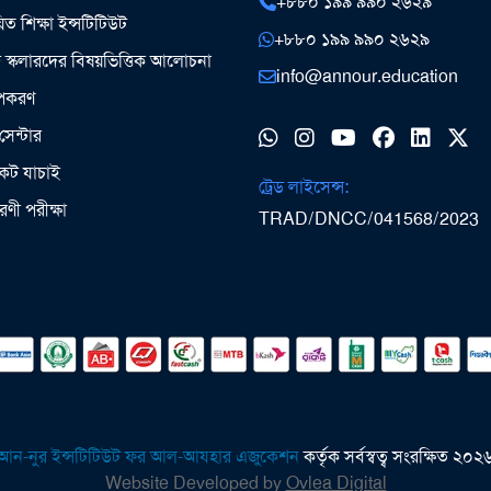
+৮৮০ ১৯৯ ৯৯০ ২৬২৯
িত শিক্ষা ইন্সটিটিউট
+৮৮০ ১৯৯ ৯৯০ ২৬২৯
ঞ স্কলারদের বিষয়ভিত্তিক আলোচনা
info@annour.education
উপকরণ
সেন্টার
কেট যাচাই
ট্রেড লাইসেন্স:
ধারণী পরীক্ষা
TRAD/DNCC/041568/2023
আন-নুর ইন্সটিটিউট ফর আল-আযহার এজুকেশন
কর্তৃক সর্বস্বত্ব সংরক্ষিত ২০২
Website Developed by
Ovlea Digital