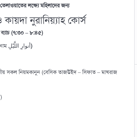
তেলাওয়াতের লক্ষ্যে মহিলাদের জন্য
য়দা নুরানিয়্যাহ কোর্স
 ব্যাচ
(৭:৩০ – ৮:৪৫)
ব্যাচ নাম أنوارِ اللَّيْلِ
)
য়োজনীয় সকল নিয়মকানুন (বেসিক তাজউইদ – সিফাত – মাখরাজ
)