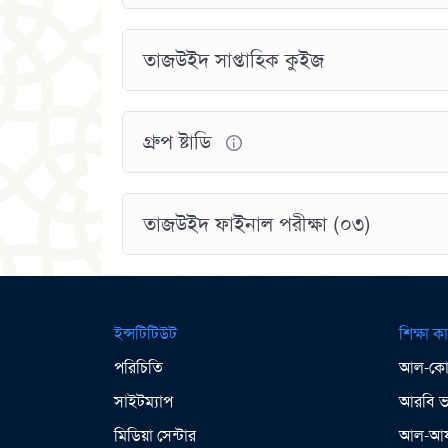
তাজউইদ সাপ্তাহিক কুইজ
গ্রুপ ষ্টাডি
তাজউইদ ফাইনাল পরীক্ষা (০৩)
ইন্সটিটিউট
শিক্ষা কা
পরিচিতি
আল-কোর
সাইটম্যাপ
আরবি ভা
মিডিয়া সেন্টার
আল-আযহ