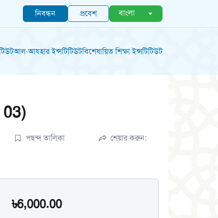
বাংলা
নিবন্ধন
প্রবেশ
িটিউট
আল-আযহার ইন্সটিটিউট
বিশেষায়িত শিক্ষা ইন্সটিটিউট
 03)
পছন্দ তালিকা
শেয়ার করুন:
৳6,000.00