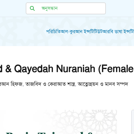
পরিচিতি
আল-কুরআন ইন্সটিটিউট
আরবি ভাষা ইন্সট
d & Qayedah Nuraniah (Female
কুরআন হিফজ
,
তাজবিদ ও কেরাআত শাস্ত্র
,
আত্নোন্নয়ন ও মানব সম্পদ