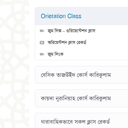
Orietation Class
জুম লিঙ্ক – ওরিয়েন্টেশন ক্লাস
অরিয়েন্টশন ক্লাস রেকর্ড
জুম লিংক
বেসিক তাজউইদ কোর্স কারিকুলাম
কায়দা নুরানিয়াহ কোর্স কারিকুলাম
ধারাবাহিকভাবে সকল ক্লাস রেকর্ড