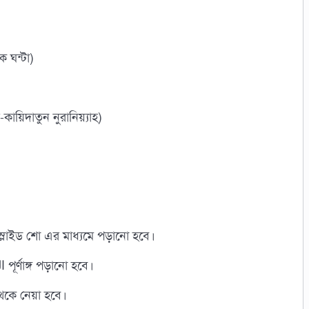
ক ঘন্টা)
য়িদাতুন নুরানিয়্যাহ)
্লাইড শো এর মাধ্যমে পড়ানো হবে।
★ বেসিক তাজউইদ ক্লাসের সাথে القاعدة النورانية পূর্ণাঙ্গ পড়ানো হবে।
 থেকে নেয়া হবে।