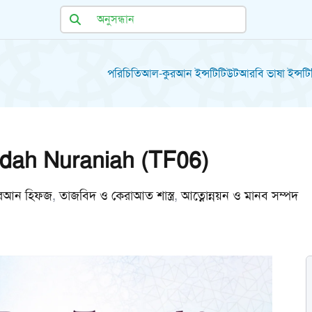
পরিচিতি
আল-কুরআন ইন্সটিটিউট
আরবি ভাষা ইন্সট
dah Nuraniah (TF06)
কুরআন হিফজ
,
তাজবিদ ও কেরাআত শাস্ত্র
,
আত্নোন্নয়ন ও মানব সম্পদ