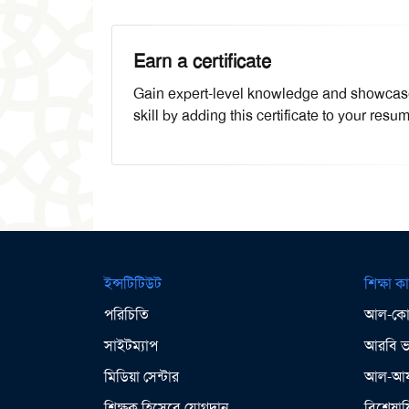
Earn a certificate
Gain expert-level knowledge and showcas
skill by adding this certificate to your resu
ইন্সটিটিউট
শিক্ষা কা
পরিচিতি
আল-কোর
সাইটম্যাপ
আরবি ভা
মিডিয়া সেন্টার
আল-আযহ
শিক্ষক হিসেবে যোগদান
বিশেষায়