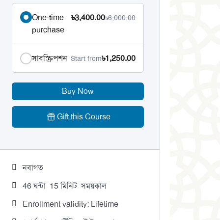
One-time
৳3,400.00
৳6,000.00
purchase
সাবস্ক্রিপশন
৳1,250.00
Start from
Buy Now
Gift this Course
নবাগত
46
ঘন্টা
15
মিনিট
সময়কাল
Enrollment validity: Lifetime