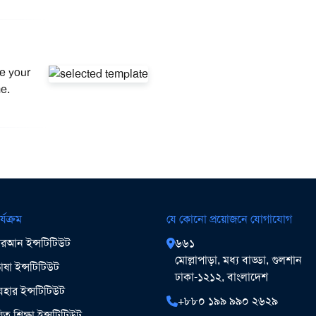
e your
me.
র্যক্রম
যে কোনো প্রয়োজনে যোগাযোগ
আন ইন্সটিটিউট
৬৬১
মোল্লাপাড়া, মধ্য বাড্ডা, গুলশান
ষা ইন্সটিটিউট
ঢাকা-১২১২, বাংলাদেশ
ার ইন্সটিটিউট
+৮৮০ ১৯৯ ৯৯০ ২৬২৯
িত শিক্ষা ইন্সটিটিউট