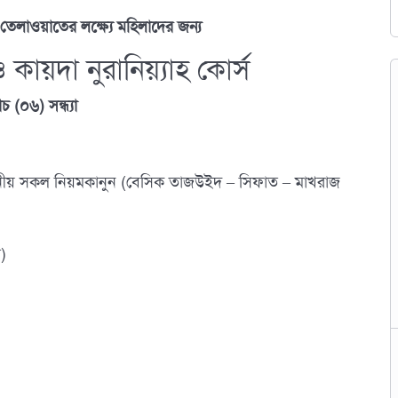
তেলাওয়াতের লক্ষ্যে মহিলাদের জন্য
য়দা নুরানিয়্যাহ কোর্স
যাচ
(০৬) সন্ধ্যা
য়োজনীয় সকল নিয়মকানুন (বেসিক তাজউইদ – সিফাত – মাখরাজ
)