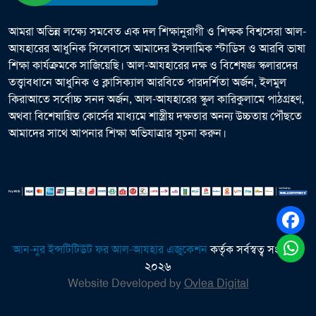
আমরা অভিন্ন লক্ষ্যে সমবেত এক দল শিক্ষানুরাগী ও শিক্ষক বিশ্বসেরা আল-
আযহারের আধুনিক সিলেবাসে আমাদের ইসলামিক স্টাডিস ও আরবি ভাষা
শিক্ষা কার্যক্রমকে সাজিয়েছি। আল-আযহারের দক্ষ ও বিশেষজ্ঞ স্কলারদের
তত্ত্বাবধানে আধুনিক ও ক্লাসিক্যাল আরবিতে পারদর্শিতা অর্জন, ইলমুল
কিরাআতে সর্বোচ্চ সনদ অর্জন, আল-আযহারের স্কুল কারিকুলামে পাঠগ্রহণ,
অথবা বিশেষায়িত কোর্সের মাধ্যমে শাস্ত্রীয় দক্ষতার অনন্য উচ্চতায় পৌঁছতে
আমাদের সাথে আপনার শিক্ষা অভিযাত্রার সূচনা করুন।
আন-নুর ইন্সটিটিউট ফর আল-আযহার এজুকেশন
কর্তৃক সর্বস্বত্ব সংরক্ষিত
২০২৬
Website Developed by
Ovlea Digital