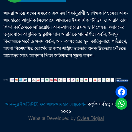
আমরা অভিন্ন লক্ষ্যে সমবেত এক দল শিক্ষানুরাগী ও শিক্ষক বিশ্বসেরা আল-
আযহারের আধুনিক সিলেবাসে আমাদের ইসলামিক স্টাডিস ও আরবি ভাষা
শিক্ষা কার্যক্রমকে সাজিয়েছি। আল-আযহারের দক্ষ ও বিশেষজ্ঞ স্কলারদের
তত্ত্বাবধানে আধুনিক ও ক্লাসিক্যাল আরবিতে পারদর্শিতা অর্জন, ইলমুল
কিরাআতে সর্বোচ্চ সনদ অর্জন, আল-আযহারের স্কুল কারিকুলামে পাঠগ্রহণ,
অথবা বিশেষায়িত কোর্সের মাধ্যমে শাস্ত্রীয় দক্ষতার অনন্য উচ্চতায় পৌঁছতে
আমাদের সাথে আপনার শিক্ষা অভিযাত্রার সূচনা করুন।
আন-নুর ইন্সটিটিউট ফর আল-আযহার এজুকেশন
কর্তৃক সর্বস্বত্ব সংরক্ষিত
২০২৬
Website Developed by
Ovlea Digital