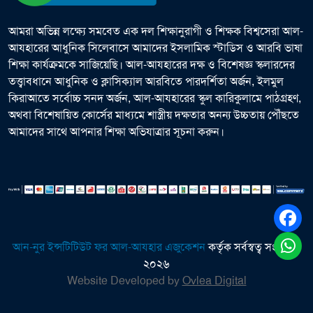
আমরা অভিন্ন লক্ষ্যে সমবেত এক দল শিক্ষানুরাগী ও শিক্ষক বিশ্বসেরা আল-
আযহারের আধুনিক সিলেবাসে আমাদের ইসলামিক স্টাডিস ও আরবি ভাষা
শিক্ষা কার্যক্রমকে সাজিয়েছি। আল-আযহারের দক্ষ ও বিশেষজ্ঞ স্কলারদের
তত্ত্বাবধানে আধুনিক ও ক্লাসিক্যাল আরবিতে পারদর্শিতা অর্জন, ইলমুল
কিরাআতে সর্বোচ্চ সনদ অর্জন, আল-আযহারের স্কুল কারিকুলামে পাঠগ্রহণ,
অথবা বিশেষায়িত কোর্সের মাধ্যমে শাস্ত্রীয় দক্ষতার অনন্য উচ্চতায় পৌঁছতে
আমাদের সাথে আপনার শিক্ষা অভিযাত্রার সূচনা করুন।
আন-নুর ইন্সটিটিউট ফর আল-আযহার এজুকেশন
কর্তৃক সর্বস্বত্ব সংরক্ষিত
২০২৬
Website Developed by
Ovlea Digital