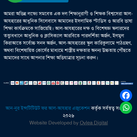
আমরা অভিন্ন লক্ষ্যে সমবেত এক দল শিক্ষানুরাগী ও শিক্ষক বিশ্বসেরা আল-
আযহারের আধুনিক সিলেবাসে আমাদের ইসলামিক স্টাডিস ও আরবি ভাষা
শিক্ষা কার্যক্রমকে সাজিয়েছি। আল-আযহারের দক্ষ ও বিশেষজ্ঞ স্কলারদের
তত্ত্বাবধানে আধুনিক ও ক্লাসিক্যাল আরবিতে পারদর্শিতা অর্জন, ইলমুল
কিরাআতে সর্বোচ্চ সনদ অর্জন, আল-আযহারের স্কুল কারিকুলামে পাঠগ্রহণ,
অথবা বিশেষায়িত কোর্সের মাধ্যমে শাস্ত্রীয় দক্ষতার অনন্য উচ্চতায় পৌঁছতে
আমাদের সাথে আপনার শিক্ষা অভিযাত্রার সূচনা করুন।
আন-নুর ইন্সটিটিউট ফর আল-আযহার এজুকেশন
কর্তৃক সর্বস্বত্ব সংরক্ষিত
২০২৬
Website Developed by
Ovlea Digital