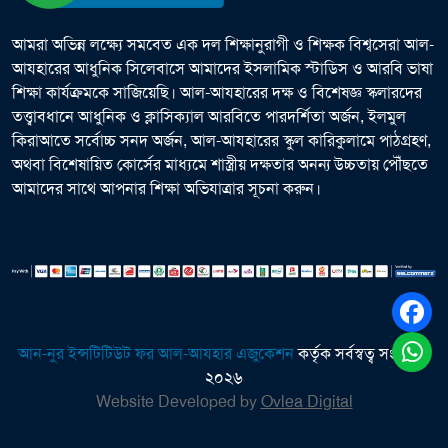
আমরা অভিন্ন লক্ষ্যে সমবেত এক দল শিক্ষানুরাগী ও শিক্ষক বিশ্বসেরা আল-
আযহারের আধুনিক সিলেবাসে আমাদের ইসলামিক স্টাডিস ও আরবি ভাষা
শিক্ষা কার্যক্রমকে সাজিয়েছি। আল-আযহারের দক্ষ ও বিশেষজ্ঞ স্কলারদের
তত্ত্বাবধানে আধুনিক ও ক্লাসিক্যাল আরবিতে পারদর্শিতা অর্জন, ইলমুল
কিরাআতে সর্বোচ্চ সনদ অর্জন, আল-আযহারের স্কুল কারিকুলামে পাঠগ্রহণ,
অথবা বিশেষায়িত কোর্সের মাধ্যমে শাস্ত্রীয় দক্ষতার অনন্য উচ্চতায় পৌঁছতে
আমাদের সাথে আপনার শিক্ষা অভিযাত্রার সূচনা করুন।
আন-নুর ইন্সটিটিউট ফর আল-আযহার এজুকেশন
কর্তৃক সর্বস্বত্ব সংরক্ষিত
২০২৬
Website Developed by
Ovlea Digital