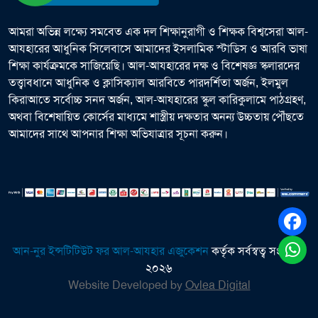
আমরা অভিন্ন লক্ষ্যে সমবেত এক দল শিক্ষানুরাগী ও শিক্ষক বিশ্বসেরা আল-
আযহারের আধুনিক সিলেবাসে আমাদের ইসলামিক স্টাডিস ও আরবি ভাষা
শিক্ষা কার্যক্রমকে সাজিয়েছি। আল-আযহারের দক্ষ ও বিশেষজ্ঞ স্কলারদের
তত্ত্বাবধানে আধুনিক ও ক্লাসিক্যাল আরবিতে পারদর্শিতা অর্জন, ইলমুল
কিরাআতে সর্বোচ্চ সনদ অর্জন, আল-আযহারের স্কুল কারিকুলামে পাঠগ্রহণ,
অথবা বিশেষায়িত কোর্সের মাধ্যমে শাস্ত্রীয় দক্ষতার অনন্য উচ্চতায় পৌঁছতে
আমাদের সাথে আপনার শিক্ষা অভিযাত্রার সূচনা করুন।
আন-নুর ইন্সটিটিউট ফর আল-আযহার এজুকেশন
কর্তৃক সর্বস্বত্ব সংরক্ষিত
২০২৬
Website Developed by
Ovlea Digital