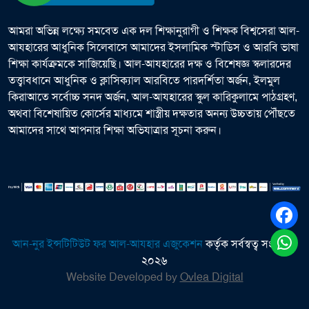
আমরা অভিন্ন লক্ষ্যে সমবেত এক দল শিক্ষানুরাগী ও শিক্ষক বিশ্বসেরা আল-
আযহারের আধুনিক সিলেবাসে আমাদের ইসলামিক স্টাডিস ও আরবি ভাষা
শিক্ষা কার্যক্রমকে সাজিয়েছি। আল-আযহারের দক্ষ ও বিশেষজ্ঞ স্কলারদের
তত্ত্বাবধানে আধুনিক ও ক্লাসিক্যাল আরবিতে পারদর্শিতা অর্জন, ইলমুল
কিরাআতে সর্বোচ্চ সনদ অর্জন, আল-আযহারের স্কুল কারিকুলামে পাঠগ্রহণ,
অথবা বিশেষায়িত কোর্সের মাধ্যমে শাস্ত্রীয় দক্ষতার অনন্য উচ্চতায় পৌঁছতে
আমাদের সাথে আপনার শিক্ষা অভিযাত্রার সূচনা করুন।
আন-নুর ইন্সটিটিউট ফর আল-আযহার এজুকেশন
কর্তৃক সর্বস্বত্ব সংরক্ষিত
২০২৬
Website Developed by
Ovlea Digital