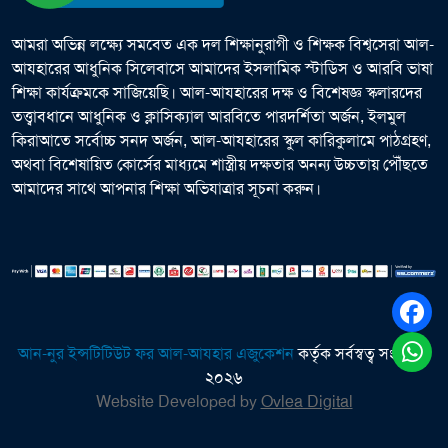
আমরা অভিন্ন লক্ষ্যে সমবেত এক দল শিক্ষানুরাগী ও শিক্ষক বিশ্বসেরা আল-
আযহারের আধুনিক সিলেবাসে আমাদের ইসলামিক স্টাডিস ও আরবি ভাষা
শিক্ষা কার্যক্রমকে সাজিয়েছি। আল-আযহারের দক্ষ ও বিশেষজ্ঞ স্কলারদের
তত্ত্বাবধানে আধুনিক ও ক্লাসিক্যাল আরবিতে পারদর্শিতা অর্জন, ইলমুল
কিরাআতে সর্বোচ্চ সনদ অর্জন, আল-আযহারের স্কুল কারিকুলামে পাঠগ্রহণ,
অথবা বিশেষায়িত কোর্সের মাধ্যমে শাস্ত্রীয় দক্ষতার অনন্য উচ্চতায় পৌঁছতে
আমাদের সাথে আপনার শিক্ষা অভিযাত্রার সূচনা করুন।
আন-নুর ইন্সটিটিউট ফর আল-আযহার এজুকেশন
কর্তৃক সর্বস্বত্ব সংরক্ষিত
২০২৬
Website Developed by
Ovlea Digital