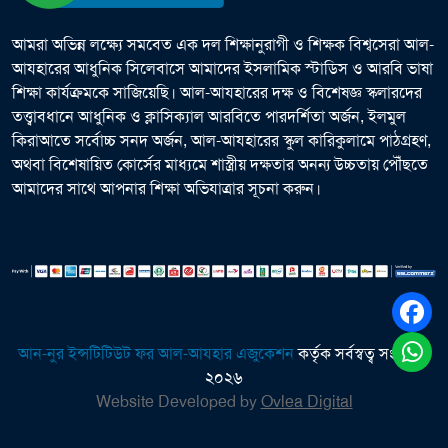
আমরা অভিন্ন লক্ষ্যে সমবেত এক দল শিক্ষানুরাগী ও শিক্ষক বিশ্বসেরা আল-
আযহারের আধুনিক সিলেবাসে আমাদের ইসলামিক স্টাডিস ও আরবি ভাষা
শিক্ষা কার্যক্রমকে সাজিয়েছি। আল-আযহারের দক্ষ ও বিশেষজ্ঞ স্কলারদের
তত্ত্বাবধানে আধুনিক ও ক্লাসিক্যাল আরবিতে পারদর্শিতা অর্জন, ইলমুল
কিরাআতে সর্বোচ্চ সনদ অর্জন, আল-আযহারের স্কুল কারিকুলামে পাঠগ্রহণ,
অথবা বিশেষায়িত কোর্সের মাধ্যমে শাস্ত্রীয় দক্ষতার অনন্য উচ্চতায় পৌঁছতে
আমাদের সাথে আপনার শিক্ষা অভিযাত্রার সূচনা করুন।
আন-নুর ইন্সটিটিউট ফর আল-আযহার এজুকেশন
কর্তৃক সর্বস্বত্ব সংরক্ষিত
২০২৬
Website Developed by
Ovlea Digital