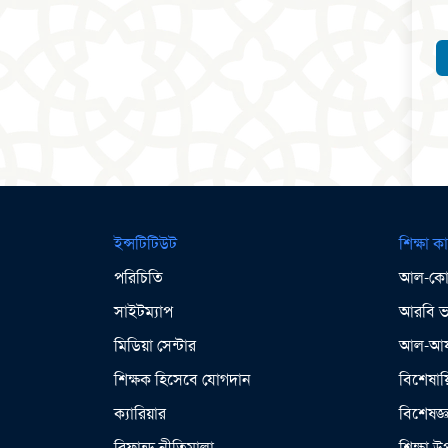
ইন্সটিটিউট
শিক্ষা কা
পরিচিতি
আল-কোর
সাইটম্যাপ
আরবি ভা
মিডিয়া সেন্টার
আল-আযহ
শিক্ষক হিসেবে যোগদান
বিশেষায়
ক্যারিয়ার
বিশেষজ্
রিফান্ড নীতিমালা
শিক্ষা 