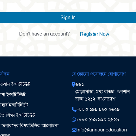
Sign In
Don't have an account?
Register Now
র্যক্রম
যে কোনো প্রয়োজনে যোগাযোগ
আন ইন্সটিটিউট
৬৬১
মোল্লাপাড়া, মধ্য বাড্ডা, গুলশান
ষা ইন্সটিটিউট
ঢাকা-১২১২, বাংলাদেশ
ার ইন্সটিটিউট
+৮৮০ ১৯৯ ৯৯০ ২৬২৯
িত শিক্ষা ইন্সটিটিউট
+৮৮০ ১৯৯ ৯৯০ ২৬২৯
ঞ স্কলারদের বিষয়ভিত্তিক আলোচনা
info@annour.education
উপকরণ