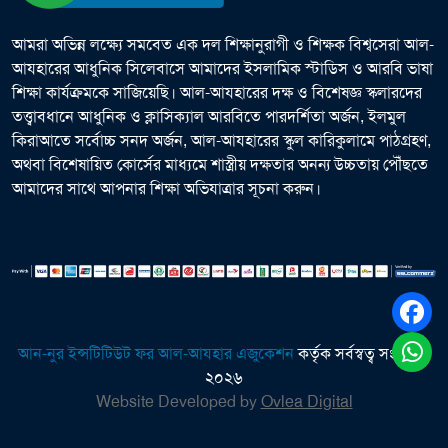
আমরা অভিন্ন লক্ষ্যে সমবেত এক দল শিক্ষানুরাগী ও শিক্ষক বিশ্বসেরা আল-
আযহারের আধুনিক সিলেবাসে আমাদের ইসলামিক স্টাডিস ও আরবি ভাষা
শিক্ষা কার্যক্রমকে সাজিয়েছি। আল-আযহারের দক্ষ ও বিশেষজ্ঞ স্কলারদের
তত্ত্বাবধানে আধুনিক ও ক্লাসিক্যাল আরবিতে পারদর্শিতা অর্জন, ইলমুল
কিরাআতে সর্বোচ্চ সনদ অর্জন, আল-আযহারের স্কুল কারিকুলামে পাঠগ্রহণ,
অথবা বিশেষায়িত কোর্সের মাধ্যমে শাস্ত্রীয় দক্ষতার অনন্য উচ্চতায় পৌঁছতে
আমাদের সাথে আপনার শিক্ষা অভিযাত্রার সূচনা করুন।
আন-নুর ইন্সটিটিউট ফর আল-আযহার এজুকেশন
কর্তৃক সর্বস্বত্ব সংরক্ষিত
২০২৬
Website Developed by
Ovlea Digital