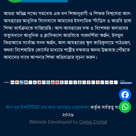
আমরা অভিন্ন লক্ষ্যে সমবেত এক দল শিক্ষানুরাগী ও শিক্ষক বিশ্বসেরা আল-
আযহারের আধুনিক সিলেবাসে আমাদের ইসলামিক স্টাডিস ও আরবি ভাষা
শিক্ষা কার্যক্রমকে সাজিয়েছি। আল-আযহারের দক্ষ ও বিশেষজ্ঞ স্কলারদের
তত্ত্বাবধানে আধুনিক ও ক্লাসিক্যাল আরবিতে পারদর্শিতা অর্জন, ইলমুল
কিরাআতে সর্বোচ্চ সনদ অর্জন, আল-আযহারের স্কুল কারিকুলামে পাঠগ্রহণ,
অথবা বিশেষায়িত কোর্সের মাধ্যমে শাস্ত্রীয় দক্ষতার অনন্য উচ্চতায় পৌঁছতে
আমাদের সাথে আপনার শিক্ষা অভিযাত্রার সূচনা করুন।
আন-নুর ইন্সটিটিউট ফর আল-আযহার এজুকেশন
কর্তৃক সর্বস্বত্ব সংরক্ষিত
২০২৬
Website Developed by
Ovlea Digital