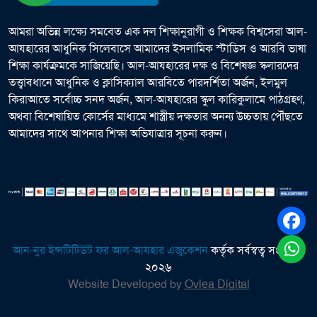
আমরা অভিন্ন লক্ষ্যে সমবেত এক দল শিক্ষানুরাগী ও শিক্ষক বিশ্বসেরা আল-
আযহারের আধুনিক সিলেবাসে আমাদের ইসলামিক স্টাডিস ও আরবি ভাষা
শিক্ষা কার্যক্রমকে সাজিয়েছি। আল-আযহারের দক্ষ ও বিশেষজ্ঞ স্কলারদের
তত্ত্বাবধানে আধুনিক ও ক্লাসিক্যাল আরবিতে পারদর্শিতা অর্জন, ইলমুল
কিরাআতে সর্বোচ্চ সনদ অর্জন, আল-আযহারের স্কুল কারিকুলামে পাঠগ্রহণ,
অথবা বিশেষায়িত কোর্সের মাধ্যমে শাস্ত্রীয় দক্ষতার অনন্য উচ্চতায় পৌঁছতে
আমাদের সাথে আপনার শিক্ষা অভিযাত্রার সূচনা করুন।
আন-নুর ইন্সটিটিউট ফর আল-আযহার এজুকেশন
কর্তৃক সর্বস্বত্ব সংরক্ষিত
২০২৬
Website Developed by
Ovlea Digital