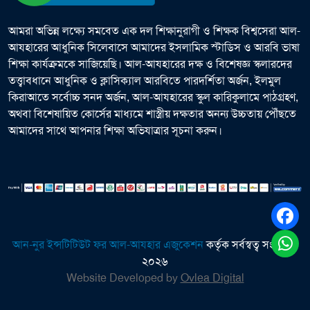
আমরা অভিন্ন লক্ষ্যে সমবেত এক দল শিক্ষানুরাগী ও শিক্ষক বিশ্বসেরা আল-
আযহারের আধুনিক সিলেবাসে আমাদের ইসলামিক স্টাডিস ও আরবি ভাষা
শিক্ষা কার্যক্রমকে সাজিয়েছি। আল-আযহারের দক্ষ ও বিশেষজ্ঞ স্কলারদের
তত্ত্বাবধানে আধুনিক ও ক্লাসিক্যাল আরবিতে পারদর্শিতা অর্জন, ইলমুল
কিরাআতে সর্বোচ্চ সনদ অর্জন, আল-আযহারের স্কুল কারিকুলামে পাঠগ্রহণ,
অথবা বিশেষায়িত কোর্সের মাধ্যমে শাস্ত্রীয় দক্ষতার অনন্য উচ্চতায় পৌঁছতে
আমাদের সাথে আপনার শিক্ষা অভিযাত্রার সূচনা করুন।
আন-নুর ইন্সটিটিউট ফর আল-আযহার এজুকেশন
কর্তৃক সর্বস্বত্ব সংরক্ষিত
২০২৬
Website Developed by
Ovlea Digital