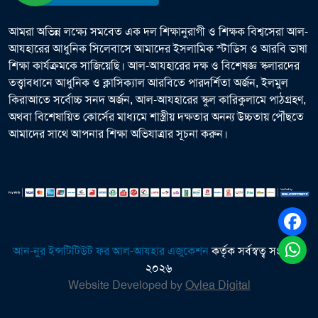
আমরা অভিন্ন লক্ষ্যে সমবেত এক দল শিক্ষানুরাগী ও শিক্ষক বিশ্বসেরা আল-
আযহারের আধুনিক সিলেবাসে আমাদের ইসলামিক স্টাডিস ও আরবি ভাষা
শিক্ষা কার্যক্রমকে সাজিয়েছি। আল-আযহারের দক্ষ ও বিশেষজ্ঞ স্কলারদের
তত্ত্বাবধানে আধুনিক ও ক্লাসিক্যাল আরবিতে পারদর্শিতা অর্জন, ইলমুল
কিরাআতে সর্বোচ্চ সনদ অর্জন, আল-আযহারের স্কুল কারিকুলামে পাঠগ্রহণ,
অথবা বিশেষায়িত কোর্সের মাধ্যমে শাস্ত্রীয় দক্ষতার অনন্য উচ্চতায় পৌঁছতে
আমাদের সাথে আপনার শিক্ষা অভিযাত্রার সূচনা করুন।
আন-নুর ইন্সটিটিউট ফর আল-আযহার এজুকেশন
কর্তৃক সর্বস্বত্ব সংরক্ষিত
২০২৬
Website Developed by
Ovlea Digital