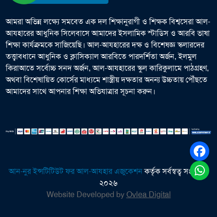
আমরা অভিন্ন লক্ষ্যে সমবেত এক দল শিক্ষানুরাগী ও শিক্ষক বিশ্বসেরা আল-
আযহারের আধুনিক সিলেবাসে আমাদের ইসলামিক স্টাডিস ও আরবি ভাষা
শিক্ষা কার্যক্রমকে সাজিয়েছি। আল-আযহারের দক্ষ ও বিশেষজ্ঞ স্কলারদের
তত্ত্বাবধানে আধুনিক ও ক্লাসিক্যাল আরবিতে পারদর্শিতা অর্জন, ইলমুল
কিরাআতে সর্বোচ্চ সনদ অর্জন, আল-আযহারের স্কুল কারিকুলামে পাঠগ্রহণ,
অথবা বিশেষায়িত কোর্সের মাধ্যমে শাস্ত্রীয় দক্ষতার অনন্য উচ্চতায় পৌঁছতে
আমাদের সাথে আপনার শিক্ষা অভিযাত্রার সূচনা করুন।
আন-নুর ইন্সটিটিউট ফর আল-আযহার এজুকেশন
কর্তৃক সর্বস্বত্ব সংরক্ষিত
২০২৬
Website Developed by
Ovlea Digital