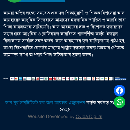
আমরা অভিন্ন লক্ষ্যে সমবেত এক দল শিক্ষানুরাগী ও শিক্ষক বিশ্বসেরা আল-
আযহারের আধুনিক সিলেবাসে আমাদের ইসলামিক স্টাডিস ও আরবি ভাষা
শিক্ষা কার্যক্রমকে সাজিয়েছি। আল-আযহারের দক্ষ ও বিশেষজ্ঞ স্কলারদের
তত্ত্বাবধানে আধুনিক ও ক্লাসিক্যাল আরবিতে পারদর্শিতা অর্জন, ইলমুল
কিরাআতে সর্বোচ্চ সনদ অর্জন, আল-আযহারের স্কুল কারিকুলামে পাঠগ্রহণ,
অথবা বিশেষায়িত কোর্সের মাধ্যমে শাস্ত্রীয় দক্ষতার অনন্য উচ্চতায় পৌঁছতে
আমাদের সাথে আপনার শিক্ষা অভিযাত্রার সূচনা করুন।
আন-নুর ইন্সটিটিউট ফর আল-আযহার এজুকেশন
কর্তৃক সর্বস্বত্ব সংরক্ষিত
২০২৬
Website Developed by
Ovlea Digital