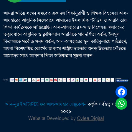
আমরা অভিন্ন লক্ষ্যে সমবেত এক দল শিক্ষানুরাগী ও শিক্ষক বিশ্বসেরা আল-
আযহারের আধুনিক সিলেবাসে আমাদের ইসলামিক স্টাডিস ও আরবি ভাষা
শিক্ষা কার্যক্রমকে সাজিয়েছি। আল-আযহারের দক্ষ ও বিশেষজ্ঞ স্কলারদের
তত্ত্বাবধানে আধুনিক ও ক্লাসিক্যাল আরবিতে পারদর্শিতা অর্জন, ইলমুল
কিরাআতে সর্বোচ্চ সনদ অর্জন, আল-আযহারের স্কুল কারিকুলামে পাঠগ্রহণ,
অথবা বিশেষায়িত কোর্সের মাধ্যমে শাস্ত্রীয় দক্ষতার অনন্য উচ্চতায় পৌঁছতে
আমাদের সাথে আপনার শিক্ষা অভিযাত্রার সূচনা করুন।
আন-নুর ইন্সটিটিউট ফর আল-আযহার এজুকেশন
কর্তৃক সর্বস্বত্ব সংরক্ষিত
২০২৬
Website Developed by
Ovlea Digital