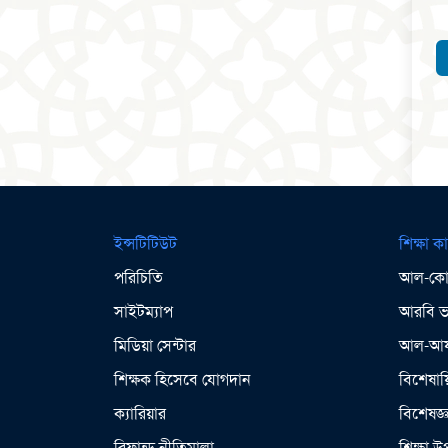
ইন্সটিটিউট
শিক্ষা কা
পরিচিতি
আল-কোর
সাইটম্যাপ
আরবি ভা
মিডিয়া সেন্টার
আল-আযহ
শিক্ষক হিসেবে যোগদান
বিশেষায়
ক্যারিয়ার
বিশেষজ্
রিফান্ড নীতিমালা
শিক্ষা 