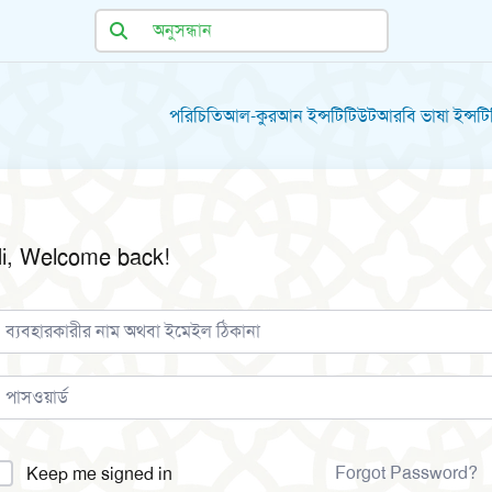
পরিচিতি
আল-কুরআন ইন্সটিটিউট
আরবি ভাষা ইন্সট
i, Welcome back!
lternative:
Forgot Password?
Keep me signed in