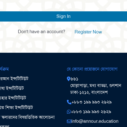
Sign In
Don't have an account?
Register Now
র্যক্রম
যে কোনো প্রয়োজনে যোগাযোগ
আন ইন্সটিটিউট
৬৬১
মোল্লাপাড়া, মধ্য বাড্ডা, গুলশান
ষা ইন্সটিটিউট
ঢাকা-১২১২, বাংলাদেশ
ার ইন্সটিটিউট
+৮৮০ ১৯৯ ৯৯০ ২৬২৯
িত শিক্ষা ইন্সটিটিউট
+৮৮০ ১৯৯ ৯৯০ ২৬২৯
ঞ স্কলারদের বিষয়ভিত্তিক আলোচনা
info@annour.education
উপকরণ