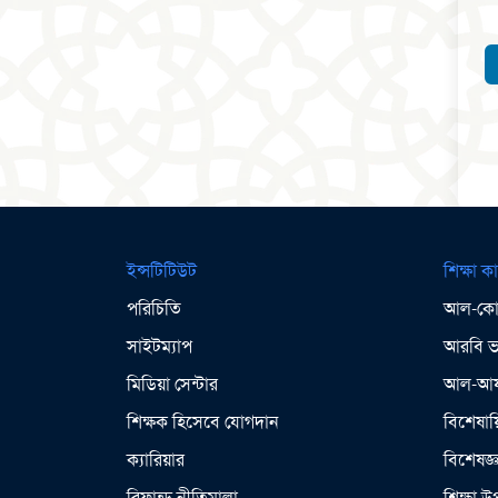
ইন্সটিটিউট
শিক্ষা কা
পরিচিতি
আল-কোর
সাইটম্যাপ
আরবি ভা
মিডিয়া সেন্টার
আল-আযহ
শিক্ষক হিসেবে যোগদান
বিশেষায়
ক্যারিয়ার
বিশেষজ্
রিফান্ড নীতিমালা
শিক্ষা 