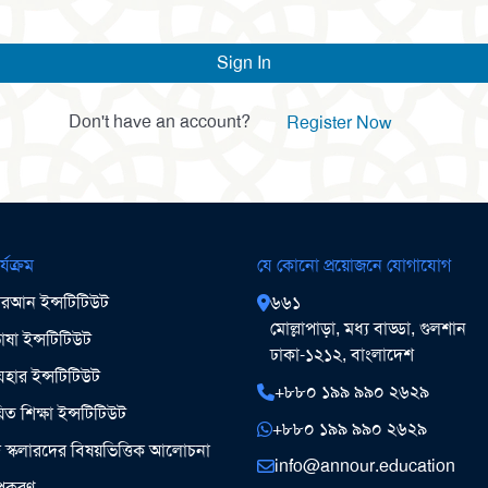
Sign In
Don't have an account?
Register Now
র্যক্রম
যে কোনো প্রয়োজনে যোগাযোগ
আন ইন্সটিটিউট
৬৬১
মোল্লাপাড়া, মধ্য বাড্ডা, গুলশান
ষা ইন্সটিটিউট
ঢাকা-১২১২, বাংলাদেশ
ার ইন্সটিটিউট
+৮৮০ ১৯৯ ৯৯০ ২৬২৯
িত শিক্ষা ইন্সটিটিউট
+৮৮০ ১৯৯ ৯৯০ ২৬২৯
ঞ স্কলারদের বিষয়ভিত্তিক আলোচনা
info@annour.education
উপকরণ