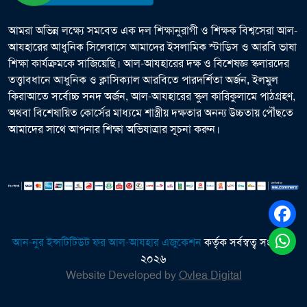
আমরা অভিন্ন লক্ষ্যে সমবেত এক দল শিক্ষানুরাগী ও শিক্ষক বিশ্বসেরা আল-
আযহারের আধুনিক সিলেবাসে আমাদের ইসলামিক স্টাডিস ও আরবি ভাষা
শিক্ষা কার্যক্রমকে সাজিয়েছি। আল-আযহারের দক্ষ ও বিশেষজ্ঞ স্কলারদের
তত্ত্বাবধানে আধুনিক ও ক্লাসিক্যাল আরবিতে পারদর্শিতা অর্জন, ইলমুল
কিরাআতে সর্বোচ্চ সনদ অর্জন, আল-আযহারের স্কুল কারিকুলামে পাঠগ্রহণ,
অথবা বিশেষায়িত কোর্সের মাধ্যমে শাস্ত্রীয় দক্ষতার অনন্য উচ্চতায় পৌঁছতে
আমাদের সাথে আপনার শিক্ষা অভিযাত্রার সূচনা করুন।
আন-নুর ইন্সটিটিউট ফর আল-আযহার এজুকেশন
কর্তৃক সর্বস্বত্ব সংরক্ষিত
২০২৬
Website Developed by
Ovlea Digital