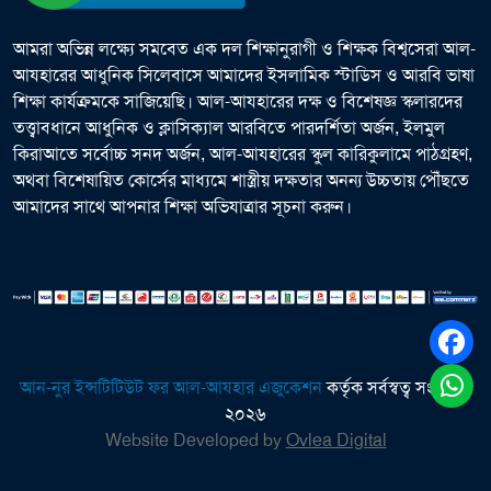
আমরা অভিন্ন লক্ষ্যে সমবেত এক দল শিক্ষানুরাগী ও শিক্ষক বিশ্বসেরা আল-
আযহারের আধুনিক সিলেবাসে আমাদের ইসলামিক স্টাডিস ও আরবি ভাষা
শিক্ষা কার্যক্রমকে সাজিয়েছি। আল-আযহারের দক্ষ ও বিশেষজ্ঞ স্কলারদের
তত্ত্বাবধানে আধুনিক ও ক্লাসিক্যাল আরবিতে পারদর্শিতা অর্জন, ইলমুল
কিরাআতে সর্বোচ্চ সনদ অর্জন, আল-আযহারের স্কুল কারিকুলামে পাঠগ্রহণ,
অথবা বিশেষায়িত কোর্সের মাধ্যমে শাস্ত্রীয় দক্ষতার অনন্য উচ্চতায় পৌঁছতে
আমাদের সাথে আপনার শিক্ষা অভিযাত্রার সূচনা করুন।
আন-নুর ইন্সটিটিউট ফর আল-আযহার এজুকেশন
কর্তৃক সর্বস্বত্ব সংরক্ষিত
২০২৬
Website Developed by
Ovlea Digital