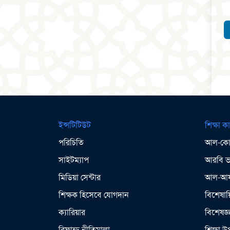
ইন্সটিটিউট
শিক্ষা কা
পরিচিতি
আল-কোর
সাইটম্যাপ
আরবি ভা
মিডিয়া সেন্টার
আল-আযহ
শিক্ষক হিসেবে যোগদান
বিশেষায়
ক্যারিয়ার
বিশেষজ্
রিফান্ড নীতিমালা
শিক্ষা 