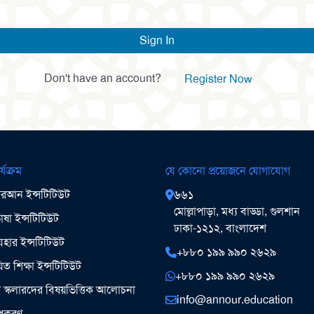
Sign In
Don't have an account?
Register Now
র্যক্রম
যে কোনো প্রয়োজনে যোগাযোগ
আন ইন্সটিটিউট
৬৬১
মোল্লাপাড়া, মধ্য বাড্ডা, গুলশান
ষা ইন্সটিটিউট
ঢাকা-১২১২, বাংলাদেশ
ার ইন্সটিটিউট
+৮৮০ ১৯৯ ৯৯০ ২৬২৯
িত শিক্ষা ইন্সটিটিউট
+৮৮০ ১৯৯ ৯৯০ ২৬২৯
ঞ স্কলারদের বিষয়ভিত্তিক আলোচনা
info@annour.education
উপকরণ