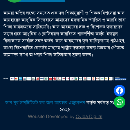
আমরা অভিন্ন লক্ষ্যে সমবেত এক দল শিক্ষানুরাগী ও শিক্ষক বিশ্বসেরা আল-
আযহারের আধুনিক সিলেবাসে আমাদের ইসলামিক স্টাডিস ও আরবি ভাষা
শিক্ষা কার্যক্রমকে সাজিয়েছি। আল-আযহারের দক্ষ ও বিশেষজ্ঞ স্কলারদের
তত্ত্বাবধানে আধুনিক ও ক্লাসিক্যাল আরবিতে পারদর্শিতা অর্জন, ইলমুল
কিরাআতে সর্বোচ্চ সনদ অর্জন, আল-আযহারের স্কুল কারিকুলামে পাঠগ্রহণ,
অথবা বিশেষায়িত কোর্সের মাধ্যমে শাস্ত্রীয় দক্ষতার অনন্য উচ্চতায় পৌঁছতে
আমাদের সাথে আপনার শিক্ষা অভিযাত্রার সূচনা করুন।
আন-নুর ইন্সটিটিউট ফর আল-আযহার এজুকেশন
কর্তৃক সর্বস্বত্ব সংরক্ষিত
২০২৬
Website Developed by
Ovlea Digital