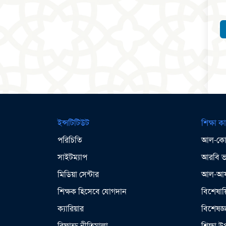
ইন্সটিটিউট
শিক্ষা কা
পরিচিতি
আল-কোর
সাইটম্যাপ
আরবি ভা
মিডিয়া সেন্টার
আল-আযহ
শিক্ষক হিসেবে যোগদান
বিশেষায়
ক্যারিয়ার
বিশেষজ্
রিফান্ড নীতিমালা
শিক্ষা 