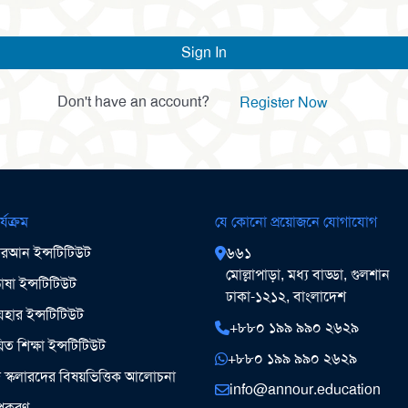
Sign In
Don't have an account?
Register Now
র্যক্রম
যে কোনো প্রয়োজনে যোগাযোগ
আন ইন্সটিটিউট
৬৬১
মোল্লাপাড়া, মধ্য বাড্ডা, গুলশান
ষা ইন্সটিটিউট
ঢাকা-১২১২, বাংলাদেশ
ার ইন্সটিটিউট
+৮৮০ ১৯৯ ৯৯০ ২৬২৯
িত শিক্ষা ইন্সটিটিউট
+৮৮০ ১৯৯ ৯৯০ ২৬২৯
ঞ স্কলারদের বিষয়ভিত্তিক আলোচনা
info@annour.education
উপকরণ