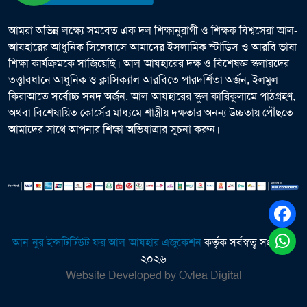
আমরা অভিন্ন লক্ষ্যে সমবেত এক দল শিক্ষানুরাগী ও শিক্ষক বিশ্বসেরা আল-
আযহারের আধুনিক সিলেবাসে আমাদের ইসলামিক স্টাডিস ও আরবি ভাষা
শিক্ষা কার্যক্রমকে সাজিয়েছি। আল-আযহারের দক্ষ ও বিশেষজ্ঞ স্কলারদের
তত্ত্বাবধানে আধুনিক ও ক্লাসিক্যাল আরবিতে পারদর্শিতা অর্জন, ইলমুল
কিরাআতে সর্বোচ্চ সনদ অর্জন, আল-আযহারের স্কুল কারিকুলামে পাঠগ্রহণ,
অথবা বিশেষায়িত কোর্সের মাধ্যমে শাস্ত্রীয় দক্ষতার অনন্য উচ্চতায় পৌঁছতে
আমাদের সাথে আপনার শিক্ষা অভিযাত্রার সূচনা করুন।
আন-নুর ইন্সটিটিউট ফর আল-আযহার এজুকেশন
কর্তৃক সর্বস্বত্ব সংরক্ষিত
২০২৬
Website Developed by
Ovlea Digital