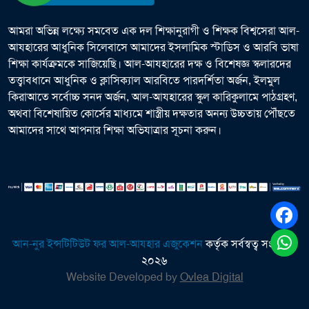
আমরা অভিন্ন লক্ষ্যে সমবেত এক দল শিক্ষানুরাগী ও শিক্ষক বিশ্বসেরা আল-
আযহারের আধুনিক সিলেবাসে আমাদের ইসলামিক স্টাডিস ও আরবি ভাষা
শিক্ষা কার্যক্রমকে সাজিয়েছি। আল-আযহারের দক্ষ ও বিশেষজ্ঞ স্কলারদের
তত্ত্বাবধানে আধুনিক ও ক্লাসিক্যাল আরবিতে পারদর্শিতা অর্জন, ইলমুল
কিরাআতে সর্বোচ্চ সনদ অর্জন, আল-আযহারের স্কুল কারিকুলামে পাঠগ্রহণ,
অথবা বিশেষায়িত কোর্সের মাধ্যমে শাস্ত্রীয় দক্ষতার অনন্য উচ্চতায় পৌঁছতে
আমাদের সাথে আপনার শিক্ষা অভিযাত্রার সূচনা করুন।
আন-নুর ইন্সটিটিউট ফর আল-আযহার এজুকেশন
কর্তৃক সর্বস্বত্ব সংরক্ষিত
২০২৬
Website Developed by
Ovlea Digital