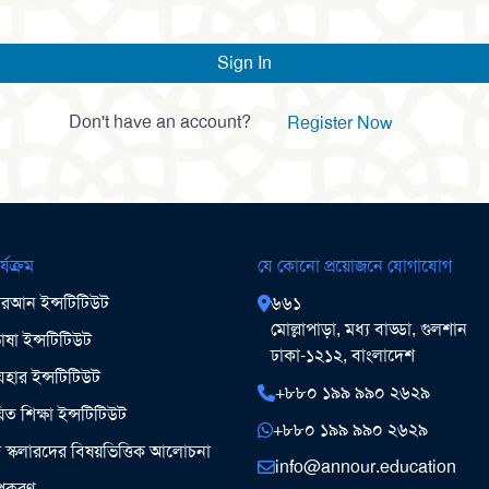
Sign In
Don't have an account?
Register Now
র্যক্রম
যে কোনো প্রয়োজনে যোগাযোগ
আন ইন্সটিটিউট
৬৬১
মোল্লাপাড়া, মধ্য বাড্ডা, গুলশান
ষা ইন্সটিটিউট
ঢাকা-১২১২, বাংলাদেশ
ার ইন্সটিটিউট
+৮৮০ ১৯৯ ৯৯০ ২৬২৯
িত শিক্ষা ইন্সটিটিউট
+৮৮০ ১৯৯ ৯৯০ ২৬২৯
ঞ স্কলারদের বিষয়ভিত্তিক আলোচনা
info@annour.education
উপকরণ