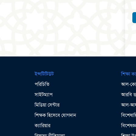
ইন্সটিটিউট
শিক্ষা কা
পরিচিতি
আল-কোর
সাইটম্যাপ
আরবি ভা
মিডিয়া সেন্টার
আল-আযহ
শিক্ষক হিসেবে যোগদান
বিশেষায়
ক্যারিয়ার
বিশেষজ্
রিফান্ড নীতিমালা
শিক্ষা 