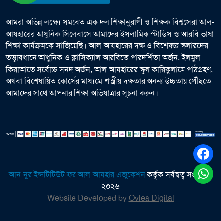
আমরা অভিন্ন লক্ষ্যে সমবেত এক দল শিক্ষানুরাগী ও শিক্ষক বিশ্বসেরা আল-
আযহারের আধুনিক সিলেবাসে আমাদের ইসলামিক স্টাডিস ও আরবি ভাষা
শিক্ষা কার্যক্রমকে সাজিয়েছি। আল-আযহারের দক্ষ ও বিশেষজ্ঞ স্কলারদের
তত্ত্বাবধানে আধুনিক ও ক্লাসিক্যাল আরবিতে পারদর্শিতা অর্জন, ইলমুল
কিরাআতে সর্বোচ্চ সনদ অর্জন, আল-আযহারের স্কুল কারিকুলামে পাঠগ্রহণ,
অথবা বিশেষায়িত কোর্সের মাধ্যমে শাস্ত্রীয় দক্ষতার অনন্য উচ্চতায় পৌঁছতে
আমাদের সাথে আপনার শিক্ষা অভিযাত্রার সূচনা করুন।
আন-নুর ইন্সটিটিউট ফর আল-আযহার এজুকেশন
কর্তৃক সর্বস্বত্ব সংরক্ষিত
২০২৬
Website Developed by
Ovlea Digital