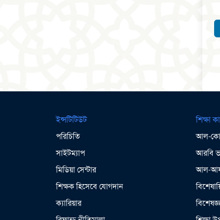
ইন্সটিটিউট
শিক্ষা কা
পরিচিতি
আল-কোর
সাইটম্যাপ
আরবি ভা
মিডিয়া সেন্টার
আল-আযহ
শিক্ষক হিসেবে যোগদান
বিশেষায়
ক্যারিয়ার
বিশেষজ্
রিফান্ড নীতিমালা
শিক্ষা 