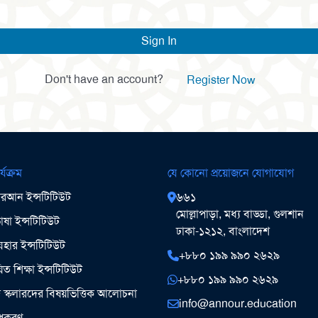
Sign In
Don't have an account?
Register Now
র্যক্রম
যে কোনো প্রয়োজনে যোগাযোগ
আন ইন্সটিটিউট
৬৬১
মোল্লাপাড়া, মধ্য বাড্ডা, গুলশান
ষা ইন্সটিটিউট
ঢাকা-১২১২, বাংলাদেশ
ার ইন্সটিটিউট
+৮৮০ ১৯৯ ৯৯০ ২৬২৯
িত শিক্ষা ইন্সটিটিউট
+৮৮০ ১৯৯ ৯৯০ ২৬২৯
ঞ স্কলারদের বিষয়ভিত্তিক আলোচনা
info@annour.education
উপকরণ