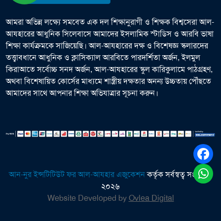
আমরা অভিন্ন লক্ষ্যে সমবেত এক দল শিক্ষানুরাগী ও শিক্ষক বিশ্বসেরা আল-
আযহারের আধুনিক সিলেবাসে আমাদের ইসলামিক স্টাডিস ও আরবি ভাষা
শিক্ষা কার্যক্রমকে সাজিয়েছি। আল-আযহারের দক্ষ ও বিশেষজ্ঞ স্কলারদের
তত্ত্বাবধানে আধুনিক ও ক্লাসিক্যাল আরবিতে পারদর্শিতা অর্জন, ইলমুল
কিরাআতে সর্বোচ্চ সনদ অর্জন, আল-আযহারের স্কুল কারিকুলামে পাঠগ্রহণ,
অথবা বিশেষায়িত কোর্সের মাধ্যমে শাস্ত্রীয় দক্ষতার অনন্য উচ্চতায় পৌঁছতে
আমাদের সাথে আপনার শিক্ষা অভিযাত্রার সূচনা করুন।
আন-নুর ইন্সটিটিউট ফর আল-আযহার এজুকেশন
কর্তৃক সর্বস্বত্ব সংরক্ষিত
২০২৬
Website Developed by
Ovlea Digital