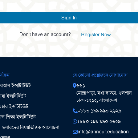
Sign In
Don't have an account?
Register Now
র্যক্রম
যে কোনো প্রয়োজনে যোগাযোগ
আন ইন্সটিটিউট
৬৬১
মোল্লাপাড়া, মধ্য বাড্ডা, গুলশান
ষা ইন্সটিটিউট
ঢাকা-১২১২, বাংলাদেশ
ার ইন্সটিটিউট
+৮৮০ ১৯৯ ৯৯০ ২৬২৯
িত শিক্ষা ইন্সটিটিউট
+৮৮০ ১৯৯ ৯৯০ ২৬২৯
ঞ স্কলারদের বিষয়ভিত্তিক আলোচনা
info@annour.education
উপকরণ