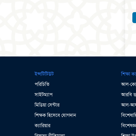
ইন্সটিটিউট
শিক্ষা কা
পরিচিতি
আল-কোর
সাইটম্যাপ
আরবি ভা
মিডিয়া সেন্টার
আল-আযহ
শিক্ষক হিসেবে যোগদান
বিশেষায়
ক্যারিয়ার
বিশেষজ্
রিফান্ড নীতিমালা
শিক্ষা 