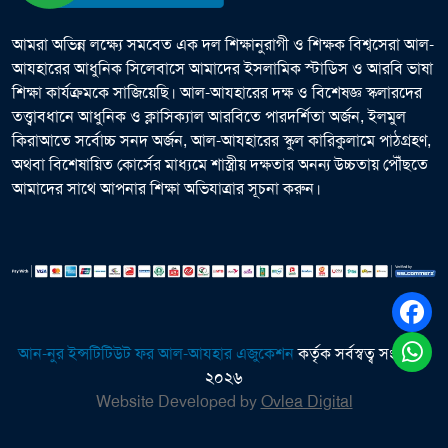
আমরা অভিন্ন লক্ষ্যে সমবেত এক দল শিক্ষানুরাগী ও শিক্ষক বিশ্বসেরা আল-
আযহারের আধুনিক সিলেবাসে আমাদের ইসলামিক স্টাডিস ও আরবি ভাষা
শিক্ষা কার্যক্রমকে সাজিয়েছি। আল-আযহারের দক্ষ ও বিশেষজ্ঞ স্কলারদের
তত্ত্বাবধানে আধুনিক ও ক্লাসিক্যাল আরবিতে পারদর্শিতা অর্জন, ইলমুল
কিরাআতে সর্বোচ্চ সনদ অর্জন, আল-আযহারের স্কুল কারিকুলামে পাঠগ্রহণ,
অথবা বিশেষায়িত কোর্সের মাধ্যমে শাস্ত্রীয় দক্ষতার অনন্য উচ্চতায় পৌঁছতে
আমাদের সাথে আপনার শিক্ষা অভিযাত্রার সূচনা করুন।
আন-নুর ইন্সটিটিউট ফর আল-আযহার এজুকেশন
কর্তৃক সর্বস্বত্ব সংরক্ষিত
২০২৬
Website Developed by
Ovlea Digital