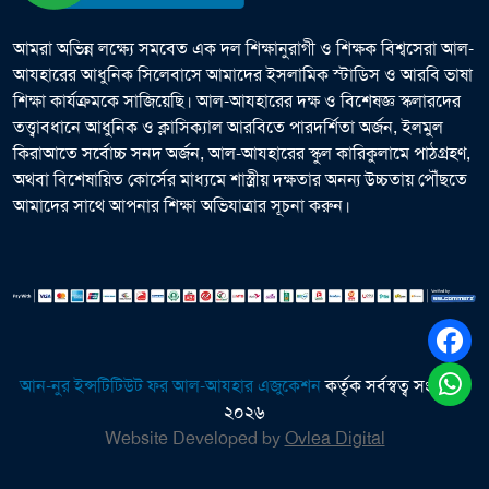
আমরা অভিন্ন লক্ষ্যে সমবেত এক দল শিক্ষানুরাগী ও শিক্ষক বিশ্বসেরা আল-
আযহারের আধুনিক সিলেবাসে আমাদের ইসলামিক স্টাডিস ও আরবি ভাষা
শিক্ষা কার্যক্রমকে সাজিয়েছি। আল-আযহারের দক্ষ ও বিশেষজ্ঞ স্কলারদের
তত্ত্বাবধানে আধুনিক ও ক্লাসিক্যাল আরবিতে পারদর্শিতা অর্জন, ইলমুল
কিরাআতে সর্বোচ্চ সনদ অর্জন, আল-আযহারের স্কুল কারিকুলামে পাঠগ্রহণ,
অথবা বিশেষায়িত কোর্সের মাধ্যমে শাস্ত্রীয় দক্ষতার অনন্য উচ্চতায় পৌঁছতে
আমাদের সাথে আপনার শিক্ষা অভিযাত্রার সূচনা করুন।
আন-নুর ইন্সটিটিউট ফর আল-আযহার এজুকেশন
কর্তৃক সর্বস্বত্ব সংরক্ষিত
২০২৬
Website Developed by
Ovlea Digital