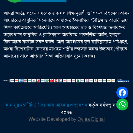
আমরা অভিন্ন লক্ষ্যে সমবেত এক দল শিক্ষানুরাগী ও শিক্ষক বিশ্বসেরা আল-
আযহারের আধুনিক সিলেবাসে আমাদের ইসলামিক স্টাডিস ও আরবি ভাষা
শিক্ষা কার্যক্রমকে সাজিয়েছি। আল-আযহারের দক্ষ ও বিশেষজ্ঞ স্কলারদের
তত্ত্বাবধানে আধুনিক ও ক্লাসিক্যাল আরবিতে পারদর্শিতা অর্জন, ইলমুল
কিরাআতে সর্বোচ্চ সনদ অর্জন, আল-আযহারের স্কুল কারিকুলামে পাঠগ্রহণ,
অথবা বিশেষায়িত কোর্সের মাধ্যমে শাস্ত্রীয় দক্ষতার অনন্য উচ্চতায় পৌঁছতে
আমাদের সাথে আপনার শিক্ষা অভিযাত্রার সূচনা করুন।
আন-নুর ইন্সটিটিউট ফর আল-আযহার এজুকেশন
কর্তৃক সর্বস্বত্ব সংরক্ষিত
২০২৬
Website Developed by
Ovlea Digital